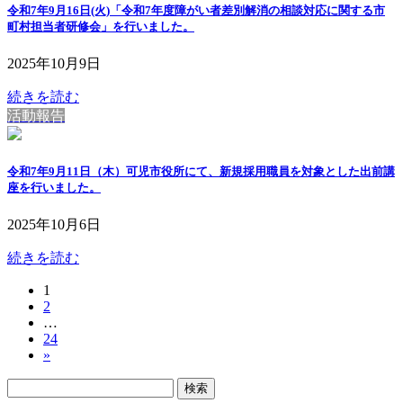
令和7年9月16日(火)「令和7年度障がい者差別解消の相談対応に関する市
町村担当者研修会」を行いました。
2025年10月9日
続きを読む
活動報告
令和7年9月11日（木）可児市役所にて、新規採用職員を対象とした出前講
座を行いました。
2025年10月6日
続きを読む
固
1
投
固
2
定
稿
…
定
ペ
固
24
ペ
ー
の
»
定
ー
ジ
ペ
ペ
ジ
検
ー