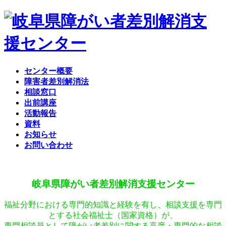
コ
ナ
ン
ビ
テ
ゲ
ン
ー
ツ
シ
へ
ョ
センター概要
ス
ン
障害者差別解消法
キ
に
相談窓口
ッ
移
出前講座
プ
動
活動報告
資料
お知らせ
お問い合わせ
岐阜県障がい者差別解消支援センター
福祉分野における専門的知識と経験を有し、相談支援を専門
とする社会福祉士（国家資格）が、
専門相談員として障がい者差別に関する高度・専門的な相談