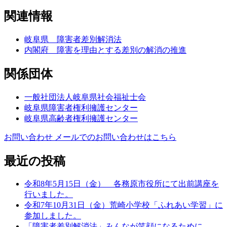
索:
ー
ジ
関連情報
ジ
送
岐阜県 障害者差別解消法
内閣府 障害を理由とする差別の解消の推進
り
関係団体
一般社団法人岐阜県社会福祉士会
岐阜県障害者権利擁護センター
岐阜県高齢者権利擁護センター
お問い合わせ
メールでのお問い合わせはこちら
最近の投稿
令和8年5月15日（金） 各務原市役所にて出前講座を
行いました。
令和7年10月31日（金）荒崎小学校「ふれあい学習」に
参加しました。
「障害者差別解消法」みんなが笑顔になるために